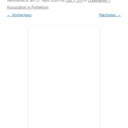
Veröffentlicht am
27. April 2024
mit
250 × 370
in
Codenames –
Assoziation in Perfektion
.
← Vorheriges
Nächstes →