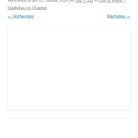
Veröffentlicht am
22. Januar 2019
mit
500 × 333
in
City of Rome –
Städtebau im Quadrat
.
← Vorheriges
Nächstes →