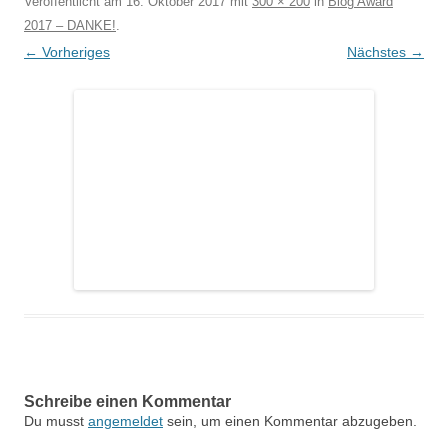
Veröffentlicht am
16. Oktober 2017
mit
300 × 200
in
Blog Award
2017 – DANKE!
.
← Vorheriges
Nächstes →
Schreibe einen Kommentar
Du musst
angemeldet
sein, um einen Kommentar abzugeben.