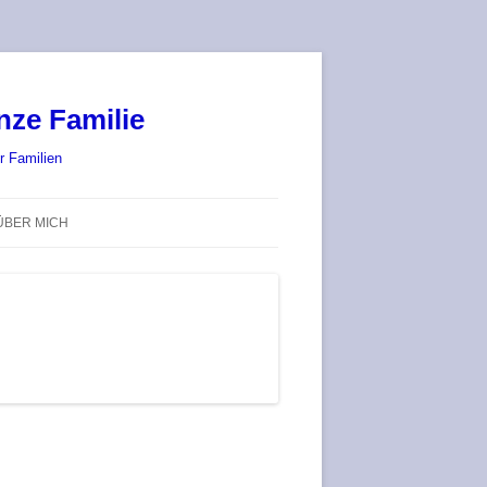
nze Familie
r Familien
ÜBER MICH
STADT-LAND-SPIELT 2025 – WIR
SIND (WIEDER) DABEI!
DEUFRINGER BRETTSPIEL-
TREFF
RATGEBER / BLOG