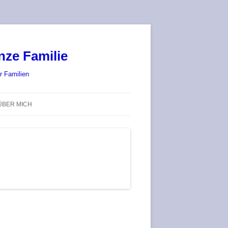
nze Familie
r Familien
ÜBER MICH
STADT-LAND-SPIELT 2025 – WIR
SIND (WIEDER) DABEI!
DEUFRINGER BRETTSPIEL-
TREFF
RATGEBER / BLOG