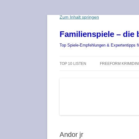
Zum Inhalt springen
Familienspiele – die 
Top Spiele-Empfehlungen & Expertentipps für
TOP 10 LISTEN
FREEFORM KRIMIDI
DIE BESTEN BRETTSPIELE 2025 –
AB 8 JAHRE – KINDER
DIE TOP 10 SPIELE-NEUHEITEN
EMPFOHLEN AB 12 J
DIE BESTEN KINDERSPIELE 2025
EMPFOHLEN AB 15 J
– BRETTSPIEL-NEUHEITEN FÜR
KINDER
EMPFOHLEN FÜR ER
DIE BESTEN SPIELE ZU ZWEIT
ONLINE SPIELE ÜBER
Andor jr
CHAT
DIE BESTEN KARTENSPIELE