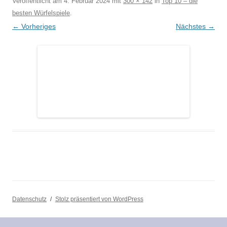
Veröffentlicht am
4. Februar 2024
mit
300 × 142
in
Top 10 – die
besten Würfelspiele
.
← Vorheriges
Nächstes →
Datenschutz
Stolz präsentiert von WordPress