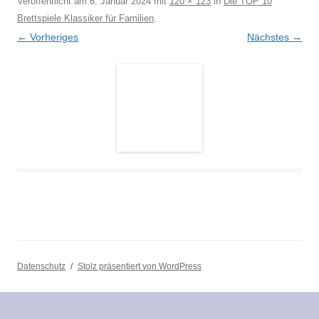
Veröffentlicht am
6. Januar 2024
mit
120 × 123
in
Die TOP 10
Brettspiele Klassiker für Familien
.
← Vorheriges
Nächstes →
Datenschutz
Stolz präsentiert von WordPress