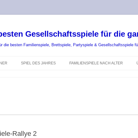
besten Gesellschaftsspiele für die ga
 die besten Familienspiele, Brettspiele, Partyspiele & Gesellschaftsspiele fü
NNER
SPIEL DES JAHRES
FAMILIENSPIELE NACH ALTER
SPIELE
SPIEL DES JAHRES 2026 –
DIE PIRATENINSEL –
AB 3-5 JAHRE (KINDERGARTEN)
GEWINNER UND NOMINIERTE
GRUPPENSPIEL FÜR KINDER
AHRE
DUNKLE MÄCHTE IN DER
AB 6-9 JAHRE (GRUNDSCHULE)
SPIELE!
GRUPPENSPIEL FÜR
MAGIERSCHULE
AHRE
HOCHZEIT IN DEN HIGHLANDS
AB 10-13 JAHRE (TEENIES)
KENNERSPIEL DES JAHRES 2026
KINDERGEBURTSTAG,
EINE ORIENTNACHT
– GEWINNER & NOMINIERTE
JUNGSCHAR, ZELTLAGER UND
WACHSENE
MORD AN BORD – XXL
SEX, DRUGS & DEATH
AB 14 JAHRE (JUGENDLICHE)
SPIELE!
SCHULKLASSEN
DES TOTEN KERLS KISTE
KRIMIPARTY
 VIDEO
EISKALTE GESCHÄFTE
TÖDLICHES KLASSENTREFFEN
KINDERSPIEL DES JAHRES 2026 –
iele-Rallye 2
EIN HELDENHAFTER TOD
HOLLYWOODS LÜGEN