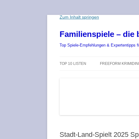
Zum Inhalt springen
Familienspiele – die 
Top Spiele-Empfehlungen & Expertentipps für
TOP 10 LISTEN
FREEFORM KRIMIDI
DIE BESTEN BRETTSPIELE 2025 –
AB 8 JAHRE – KINDER
DIE TOP 10 SPIELE-NEUHEITEN
EMPFOHLEN AB 12 J
DIE BESTEN KINDERSPIELE 2025
EMPFOHLEN AB 15 J
– BRETTSPIEL-NEUHEITEN FÜR
KINDER
EMPFOHLEN FÜR ER
DIE BESTEN SPIELE ZU ZWEIT
ONLINE SPIELE ÜBER
Stadt-Land-Spielt 2025 Sp
CHAT
DIE BESTEN KARTENSPIELE