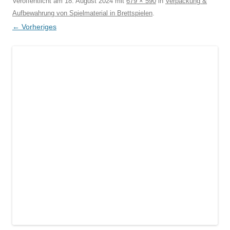
Veröffentlicht am
18. August 2024
mit
679 × 590
in
Verpackung &
Aufbewahrung von Spielmaterial in Brettspielen
.
← Vorheriges