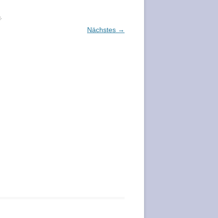
n
.
Nächstes →