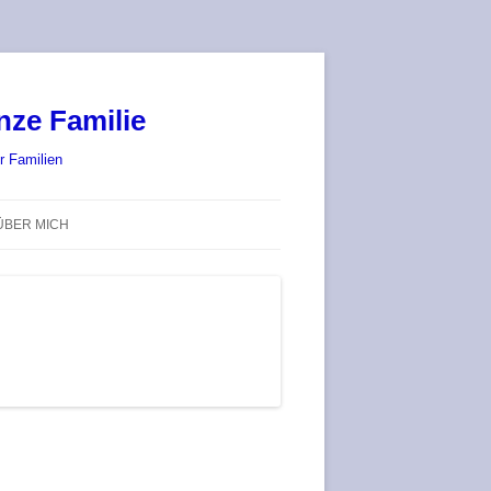
nze Familie
r Familien
ÜBER MICH
STADT-LAND-SPIELT 2025 – WIR
SIND (WIEDER) DABEI!
DEUFRINGER BRETTSPIEL-
TREFF
RATGEBER / BLOG