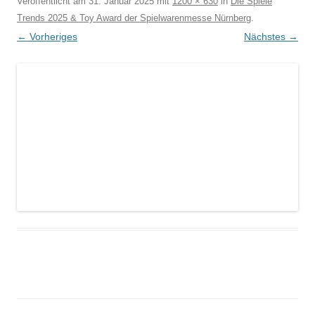
Veröffentlicht am
31. Januar 2025
mit
1200 × 630
in
Die Spiele
Trends 2025 & Toy Award der Spielwarenmesse Nürnberg
.
← Vorheriges
Nächstes →