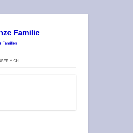
nze Familie
r Familien
ÜBER MICH
STADT-LAND-SPIELT 2025 – WIR
SIND (WIEDER) DABEI!
DEUFRINGER BRETTSPIEL-
TREFF
RATGEBER / BLOG