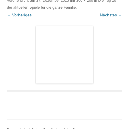
Veröffentlicht am
27. Dezember 2023
mit
200 × 200
in
Die Top 10
der aktuellen Spiele für die ganze Familie
.
← Vorheriges
Nächstes →