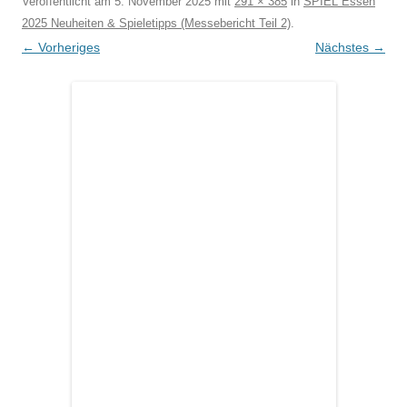
Veröffentlicht am
5. November 2025
mit
291 × 385
in
SPIEL Essen
2025 Neuheiten & Spieletipps (Messebericht Teil 2)
.
← Vorheriges
Nächstes →