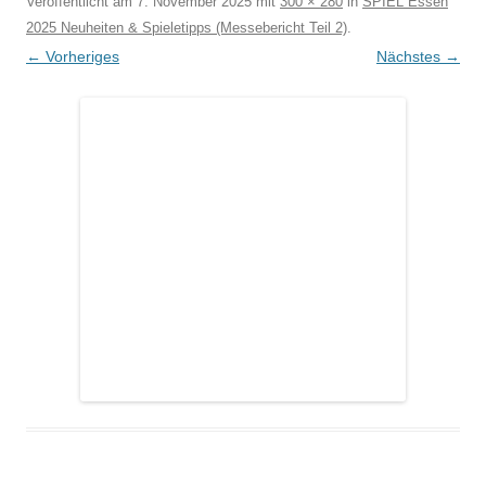
Veröffentlicht am
7. November 2025
mit
300 × 280
in
SPIEL Essen
2025 Neuheiten & Spieletipps (Messebericht Teil 2)
.
← Vorheriges
Nächstes →