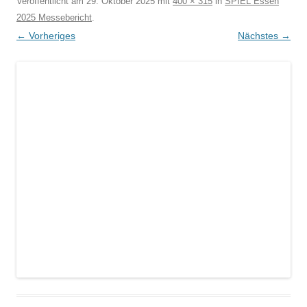
Veröffentlicht am
29. Oktober 2025
mit
400 × 315
in
SPIEL Essen
2025 Messebericht
.
← Vorheriges
Nächstes →