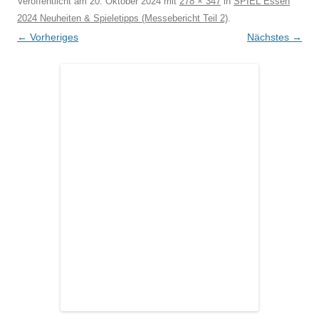
Veröffentlicht am
20. Oktober 2024
mit
278 × 347
in
SPIEL Essen
2024 Neuheiten & Spieletipps (Messebericht Teil 2)
.
← Vorheriges
Nächstes →