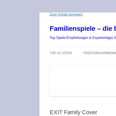
Zum Inhalt springen
Familienspiele – die 
Top Spiele-Empfehlungen & Expertentipps für
TOP 10 LISTEN
FREEFORM KRIMIDI
DIE BESTEN BRETTSPIELE 2025 –
AB 8 JAHRE – KINDER
DIE TOP 10 SPIELE-NEUHEITEN
EMPFOHLEN AB 12 J
DIE BESTEN KINDERSPIELE 2025
EMPFOHLEN AB 15 J
– BRETTSPIEL-NEUHEITEN FÜR
KINDER
EMPFOHLEN FÜR ER
DIE BESTEN SPIELE ZU ZWEIT
ONLINE SPIELE ÜBER
EXIT Family Cover
CHAT
DIE BESTEN KARTENSPIELE