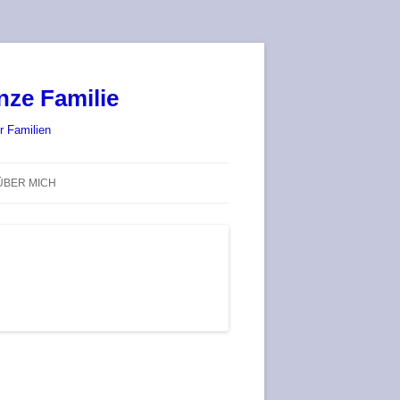
nze Familie
r Familien
ÜBER MICH
STADT-LAND-SPIELT 2025 – WIR
SIND (WIEDER) DABEI!
DEUFRINGER BRETTSPIEL-
TREFF
RATGEBER / BLOG