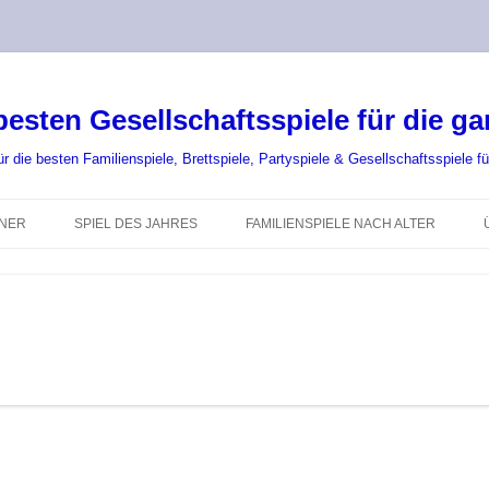
besten Gesellschaftsspiele für die ga
 die besten Familienspiele, Brettspiele, Partyspiele & Gesellschaftsspiele fü
NNER
SPIEL DES JAHRES
FAMILIENSPIELE NACH ALTER
SPIELE
SPIEL DES JAHRES 2026 –
DIE PIRATENINSEL –
AB 3-5 JAHRE (KINDERGARTEN)
GEWINNER UND NOMINIERTE
GRUPPENSPIEL FÜR KINDER
AHRE
DUNKLE MÄCHTE IN DER
AB 6-9 JAHRE (GRUNDSCHULE)
SPIELE!
GRUPPENSPIEL FÜR
MAGIERSCHULE
AHRE
HOCHZEIT IN DEN HIGHLANDS
AB 10-13 JAHRE (TEENIES)
KENNERSPIEL DES JAHRES 2026
KINDERGEBURTSTAG,
EINE ORIENTNACHT
– GEWINNER & NOMINIERTE
JUNGSCHAR, ZELTLAGER UND
WACHSENE
MORD AN BORD – XXL
SEX, DRUGS & DEATH
AB 14 JAHRE (JUGENDLICHE)
SPIELE!
SCHULKLASSEN
DES TOTEN KERLS KISTE
KRIMIPARTY
 VIDEO
EISKALTE GESCHÄFTE
TÖDLICHES KLASSENTREFFEN
KINDERSPIEL DES JAHRES 2026 –
EIN HELDENHAFTER TOD
HOLLYWOODS LÜGEN