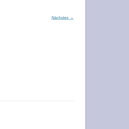
Nächstes →