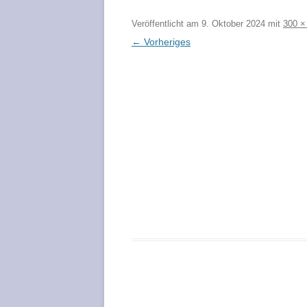
KRIMISPIELE – FAQ
Veröffentlicht am
9. Oktober 2024
mit
300 ×
PARTYSPIELE – DIE TOP 10 LISTE
← Vorheriges
ZUSÄTZLICHE ROLLEN
TOP 10 – DIE BESTEN
WÜRFELSPIELE
KRIMISPIELE BLOG /
BRETTSPIELE FÜR ERWACHSENE
FREEFORMGAMES.D
PARTNERPROGRAM
SPIELE FÜR DIE GANZE FAMILIE
DIE BESTEN KINDERSPIELE
ALLER ZEITEN
DIE TOP 10 BRETTSPIELE
KLASSIKER
SPIELE MIT UND FÜR SENIOREN
HALLOWEEN SPIELE
SPIELE ZU OSTERN