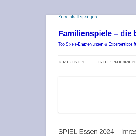
Zum Inhalt springen
Familienspiele – die 
Top Spiele-Empfehlungen & Expertentipps für
TOP 10 LISTEN
FREEFORM KRIMIDI
DIE BESTEN BRETTSPIELE 2025 –
AB 8 JAHRE – KINDER
DIE TOP 10 SPIELE-NEUHEITEN
EMPFOHLEN AB 12 J
DIE BESTEN KINDERSPIELE 2025
EMPFOHLEN AB 15 J
– BRETTSPIEL-NEUHEITEN FÜR
KINDER
EMPFOHLEN FÜR ER
DIE BESTEN SPIELE ZU ZWEIT
ONLINE SPIELE ÜBER
SPIEL Essen 2024 – Imre
CHAT
DIE BESTEN KARTENSPIELE