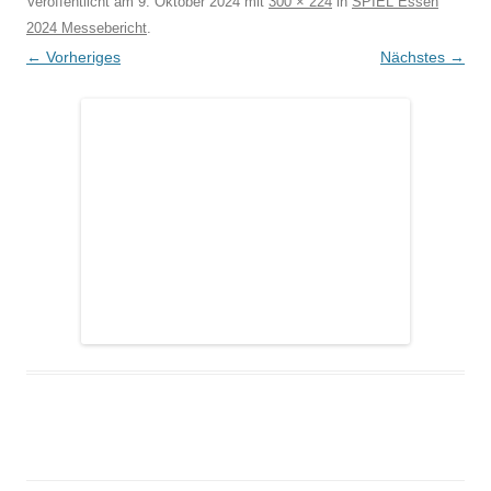
Veröffentlicht am
9. Oktober 2024
mit
300 × 224
in
SPIEL Essen
2024 Messebericht
.
← Vorheriges
Nächstes →