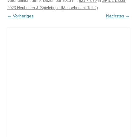
Veröffentlicht am
9. Dezember 2023
mit
621 × 879
in
SPIEL Essen
2023 Neuheiten & Spieletipps (Messebericht Teil 2)
.
← Vorheriges
Nächstes →