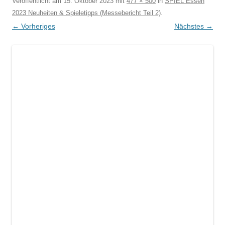
Veröffentlicht am
15. Oktober 2023
mit
477 × 500
in
SPIEL Essen
2023 Neuheiten & Spieletipps (Messebericht Teil 2)
.
← Vorheriges
Nächstes →