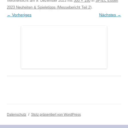
Veröffentlicht am
9. Dezember 2023
mit
300 × 150
in
SPIEL Essen
2023 Neuheiten & Spieletipps (Messebericht Teil 2)
.
← Vorheriges
Nächstes →
Datenschutz
Stolz präsentiert von WordPress