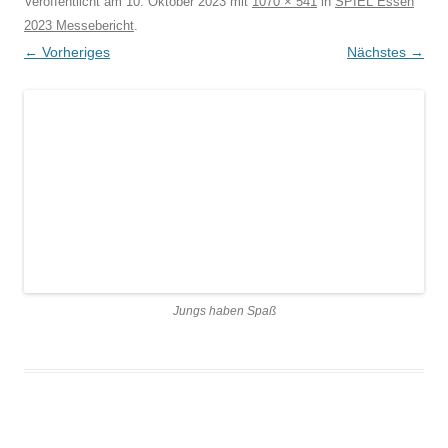
Veröffentlicht am
10. Oktober 2023
mit
1070 × 541
in
SPIEL Essen
2023 Messebericht
.
← Vorheriges
Nächstes →
Jungs haben Spaß