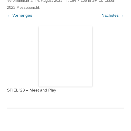
Veröffentlicht am
4. August 2023
mit
184 × 206
in
SPIEL Essen
2023 Messebericht
.
← Vorheriges
Nächstes →
SPIEL ’23 – Meet and Play