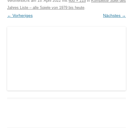
Veröffentlicht am
15. April 2022
mit
400 × 215
in
Komplette Spiel des
Jahres Liste – alle Spiele von 1979 bis heute
.
← Vorheriges
Nächstes →