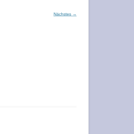
Nächstes →