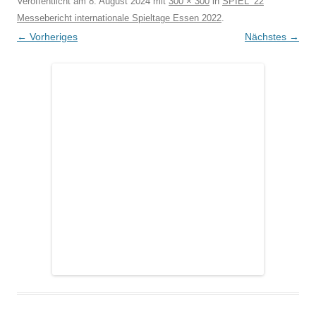
Veröffentlicht am
8. August 2024
mit
300 × 300
in
SPIEL ’22
Messebericht internationale Spieltage Essen 2022
.
← Vorheriges
Nächstes →