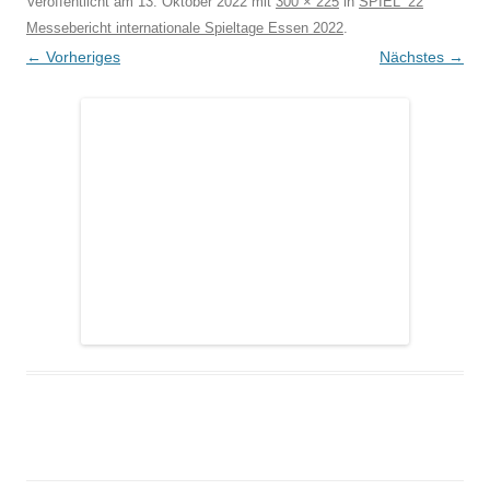
Veröffentlicht am
13. Oktober 2022
mit
300 × 225
in
SPIEL ’22
Messebericht internationale Spieltage Essen 2022
.
← Vorheriges
Nächstes →