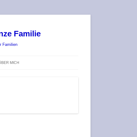
nze Familie
r Familien
ÜBER MICH
STADT-LAND-SPIELT 2025 – WIR
SIND (WIEDER) DABEI!
DEUFRINGER BRETTSPIEL-
TREFF
RATGEBER / BLOG