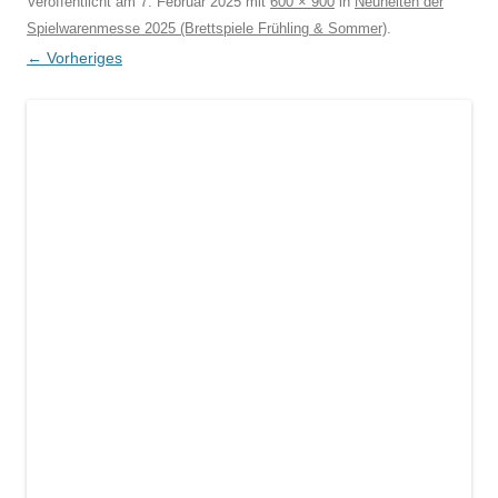
Veröffentlicht am
7. Februar 2025
mit
600 × 900
in
Neuheiten der
Spielwarenmesse 2025 (Brettspiele Frühling & Sommer)
.
← Vorheriges