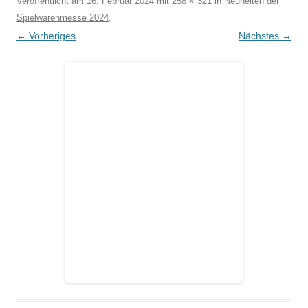
Veröffentlicht am
16. Februar 2024
mit
258 × 321
in
Neuheiten der
Spielwarenmesse 2024
.
← Vorheriges
Nächstes →