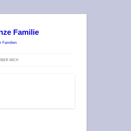
nze Familie
r Familien
ÜBER MICH
STADT-LAND-SPIELT 2025 – WIR
SIND (WIEDER) DABEI!
DEUFRINGER BRETTSPIEL-
TREFF
RATGEBER / BLOG