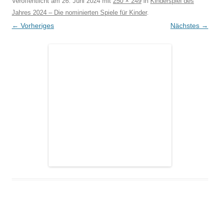
Veröffentlicht am
26. Juni 2024
mit
250 × 249
in
Kinderspiel des
Jahres 2024 – Die nominierten Spiele für Kinder
.
← Vorheriges
Nächstes →