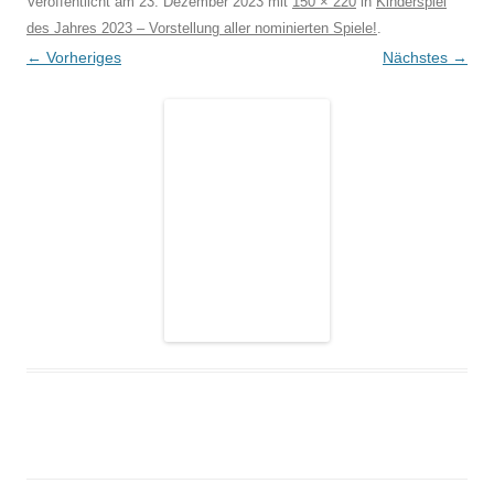
Veröffentlicht am
23. Dezember 2023
mit
150 × 220
in
Kinderspiel
des Jahres 2023 – Vorstellung aller nominierten Spiele!
.
← Vorheriges
Nächstes →