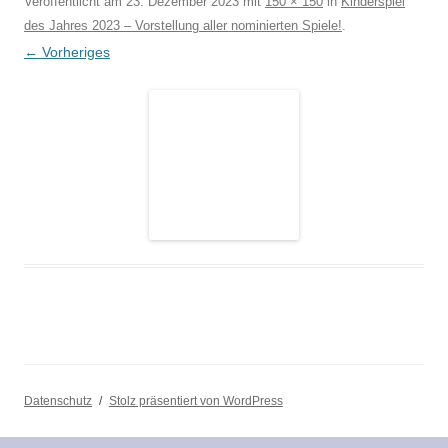
Veröffentlicht am
23. Dezember 2023
mit
150 × 150
in
Kinderspiel
des Jahres 2023 – Vorstellung aller nominierten Spiele!
.
← Vorheriges
Datenschutz
Stolz präsentiert von WordPress