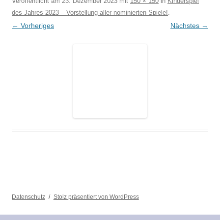
Veröffentlicht am
23. Dezember 2023
mit
150 × 150
in
Kinderspiel
des Jahres 2023 – Vorstellung aller nominierten Spiele!
.
← Vorheriges
Nächstes →
Datenschutz
Stolz präsentiert von WordPress