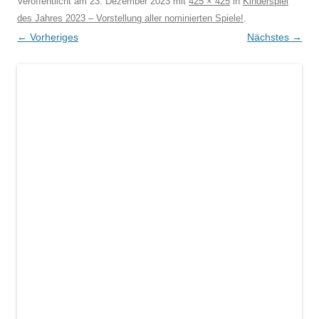
Veröffentlicht am
23. Dezember 2023
mit
425 × 425
in
Kinderspiel
des Jahres 2023 – Vorstellung aller nominierten Spiele!
.
← Vorheriges
Nächstes →