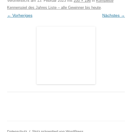
Veröffentlicht am
13. Februar 2023
mit
200 × 196
in
Komplette
Kennerspiel des Jahres Liste – alle Gewinner bis heute
.
← Vorheriges
Nächstes →
Datenschutz
Stolz präsentiert von WordPress