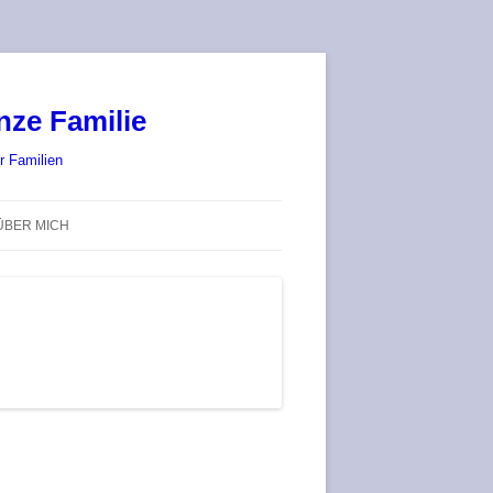
nze Familie
r Familien
ÜBER MICH
STADT-LAND-SPIELT 2025 – WIR
SIND (WIEDER) DABEI!
DEUFRINGER BRETTSPIEL-
TREFF
RATGEBER / BLOG