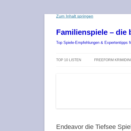
Zum Inhalt springen
Familienspiele – die 
Top Spiele-Empfehlungen & Expertentipps für
TOP 10 LISTEN
FREEFORM KRIMIDI
DIE BESTEN BRETTSPIELE 2025 –
AB 8 JAHRE – KINDER
DIE TOP 10 SPIELE-NEUHEITEN
EMPFOHLEN AB 12 J
DIE BESTEN KINDERSPIELE 2025
EMPFOHLEN AB 15 J
– BRETTSPIEL-NEUHEITEN FÜR
KINDER
EMPFOHLEN FÜR ER
DIE BESTEN SPIELE ZU ZWEIT
ONLINE SPIELE ÜBER
Endeavor die Tiefsee Spie
CHAT
DIE BESTEN KARTENSPIELE