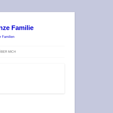
nze Familie
r Familien
ÜBER MICH
STADT-LAND-SPIELT 2025 – WIR
SIND (WIEDER) DABEI!
DEUFRINGER BRETTSPIEL-
TREFF
RATGEBER / BLOG