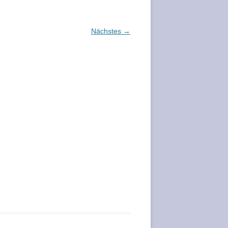
Nächstes →