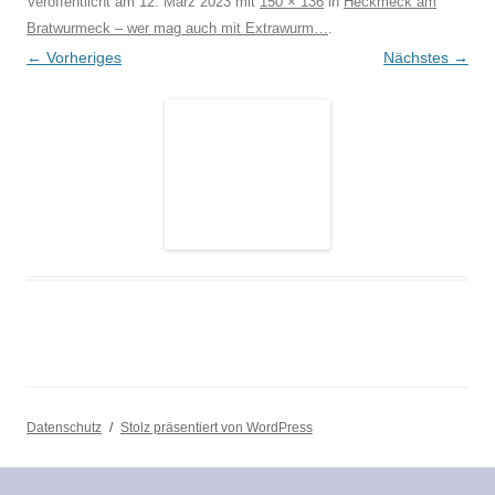
Veröffentlicht am
12. März 2023
mit
150 × 136
in
Heckmeck am
Bratwurmeck – wer mag auch mit Extrawurm…
.
← Vorheriges
Nächstes →
Datenschutz
Stolz präsentiert von WordPress