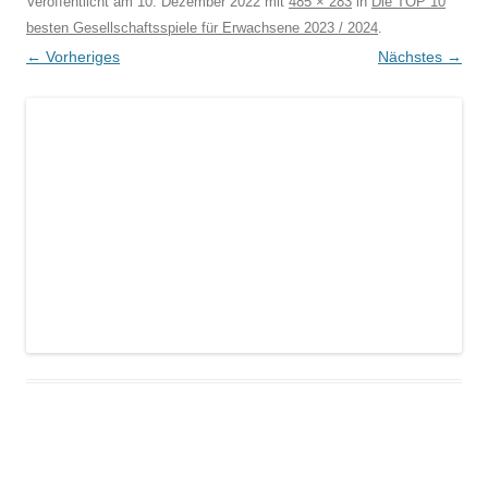
Veröffentlicht am
10. Dezember 2022
mit
485 × 283
in
Die TOP 10
besten Gesellschaftsspiele für Erwachsene 2023 / 2024
.
← Vorheriges
Nächstes →