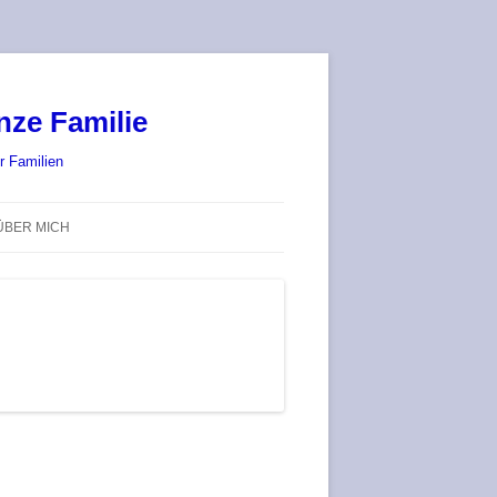
nze Familie
r Familien
ÜBER MICH
STADT-LAND-SPIELT 2025 – WIR
SIND (WIEDER) DABEI!
DEUFRINGER BRETTSPIEL-
TREFF
RATGEBER / BLOG