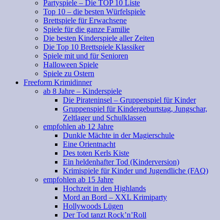
Partyspiele – Die TOP 10 Liste
Top 10 – die besten Würfelspiele
Brettspiele für Erwachsene
Spiele für die ganze Familie
Die besten Kinderspiele aller Zeiten
Die Top 10 Brettspiele Klassiker
Spiele mit und für Senioren
Halloween Spiele
Spiele zu Ostern
Freeform Krimidinner
ab 8 Jahre – Kinderspiele
Die Pirateninsel – Gruppenspiel für Kinder
Gruppenspiel für Kindergeburtstag, Jungschar,
Zeltlager und Schulklassen
empfohlen ab 12 Jahre
Dunkle Mächte in der Magierschule
Eine Orientnacht
Des toten Kerls Kiste
Ein heldenhafter Tod (Kinderversion)
Krimispiele für Kinder und Jugendliche (FAQ)
empfohlen ab 15 Jahre
Hochzeit in den Highlands
Mord an Bord – XXL Krimiparty
Hollywoods Lügen
Der Tod tanzt Rock’n’Roll