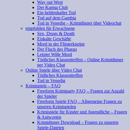
Way out West
Der Karma Club
Ein heldenhafter Tod
Tod auf dem Gambia
Tod in Venedig – Krimidinner über Videochat
empfohlen für Erwachsene
Sex, Drugs & Death
Eiskalte Geschäfte
Mord in der Flüsterkneipe
Der Fluch des Pharao
Letzter Wille Mord
Tödliches Klassentreffen – Online Krimidinner
per Video Chat
Online Spiele über Video Chat
Tödliches Klassentreffen
Tod in Venedig
Krimispiele – FAQ
Freeform Krimiparty FAQ – Fragen zur Anzahl
der Spieler
Freeform Spiele FAQ – Allgemeine Fragen zu
unseren Krimispielen
Krimispiele für Kinder und Jugendliche – Fragen
& Antworten
Krimidinner Download – Fragen zu unseren
Spiele-Dateien