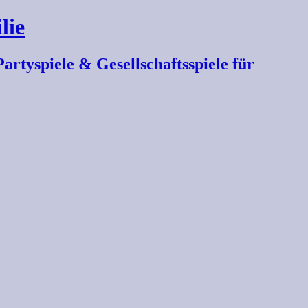
lie
artyspiele & Gesellschaftsspiele für