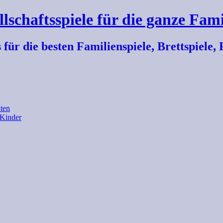
llschaftsspiele für die ganze Fami
r die besten Familienspiele, Brettspiele, P
ten
 Kinder