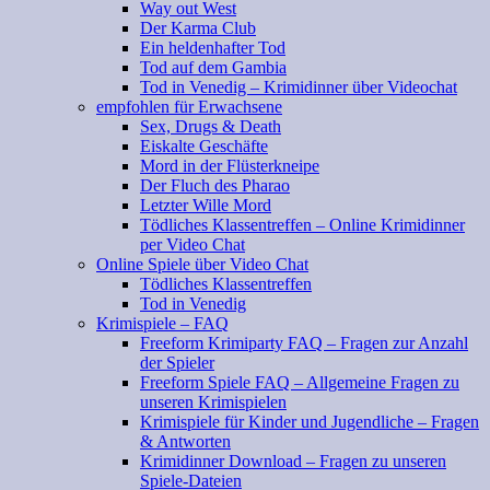
Way out West
Der Karma Club
Ein heldenhafter Tod
Tod auf dem Gambia
Tod in Venedig – Krimidinner über Videochat
empfohlen für Erwachsene
Sex, Drugs & Death
Eiskalte Geschäfte
Mord in der Flüsterkneipe
Der Fluch des Pharao
Letzter Wille Mord
Tödliches Klassentreffen – Online Krimidinner
per Video Chat
Online Spiele über Video Chat
Tödliches Klassentreffen
Tod in Venedig
Krimispiele – FAQ
Freeform Krimiparty FAQ – Fragen zur Anzahl
der Spieler
Freeform Spiele FAQ – Allgemeine Fragen zu
unseren Krimispielen
Krimispiele für Kinder und Jugendliche – Fragen
& Antworten
Krimidinner Download – Fragen zu unseren
Spiele-Dateien