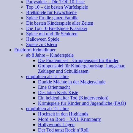
Partyspiele – Die TOP 10 Liste
Top 10 – die besten Würfelspiele
Brettspiele für Erwachsene
Spiele für die ganze Familie
Die besten Kinderspiele aller Zeiten
Die Top 10 Brettspiele Klassiker
Spiele mit und für Senioren
Halloween Spiele
Spiele zu Ostern
Freeform Krimidinner
ab 8 Jahre – Kinderspiele
Die Pirateninsel – Gruppenspiel für Kinder
Gruppenspiel für Kindergeburtstag, Jungschar,
Zeltlager und Schulklassen
empfohlen ab 12 Jahre
Dunkle Mächte in der Magierschule
Eine Orientnacht
Des toten Kerls Kiste
Ein heldenhafter Tod (Kinderversion)
Krimispiele für Kinder und Jugendliche (FAQ)
empfohlen ab 15 Jahre
Hochzeit in den Highlands
Mord an Bord – XXL Krimiparty
Hollywoods Lügen
Der Tod tanzt Rock’n’Roll