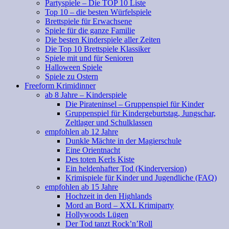
Partyspiele – Die TOP 10 Liste
Top 10 – die besten Würfelspiele
Brettspiele für Erwachsene
Spiele für die ganze Familie
Die besten Kinderspiele aller Zeiten
Die Top 10 Brettspiele Klassiker
Spiele mit und für Senioren
Halloween Spiele
Spiele zu Ostern
Freeform Krimidinner
ab 8 Jahre – Kinderspiele
Die Pirateninsel – Gruppenspiel für Kinder
Gruppenspiel für Kindergeburtstag, Jungschar,
Zeltlager und Schulklassen
empfohlen ab 12 Jahre
Dunkle Mächte in der Magierschule
Eine Orientnacht
Des toten Kerls Kiste
Ein heldenhafter Tod (Kinderversion)
Krimispiele für Kinder und Jugendliche (FAQ)
empfohlen ab 15 Jahre
Hochzeit in den Highlands
Mord an Bord – XXL Krimiparty
Hollywoods Lügen
Der Tod tanzt Rock’n’Roll