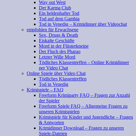
Way out West
Der Karma Club
Ein heldenhafter Tod
Tod auf dem Gambia
Tod in Venedig – Krimidinner über Videochat
empfohlen für Erwachsene
Sex, Drugs & Death
Eiskalte Geschäfte
Mord in der Flüsterkneipe
Der Fluch des Pharao
Letzter Wille Mord
Tödliches Klassentreffen – Online Krimidinner
per Video Chat
Online Spiele über Video Chat
Tödliches Klassentreffen
Tod in Venedig
Krimispiele – FAQ
Freeform Krimiparty FAQ – Fragen zur Anzahl
der Spieler
Freeform Spiele FAQ – Allgemeine Fragen zu
unseren Krimispielen
Krimispiele für Kinder und Jugendliche – Fragen
& Antworten
Krimidinner Download – Fragen zu unseren
Spiele-Dateien