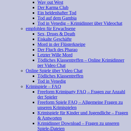
Way out West
Der Karma Club
Ein heldenhafter Tod
Tod auf dem Gambia
Tod in Venedig – Krimidinner über Videochat
empfohlen für Erwachsene
Sex, Drugs & Death
Eiskalte Geschäfte
Mord in der Flüsterkneipe
Der Fluch des Pharao
Letzter Wille Mord
Tödliches Klassentreffen – Online Krimidinner
per Video Chat
Online Spiele über Video Chat
Tödliches Klassentreffen
Tod in Venedig
Krimispiele – FAQ
Freeform Krimiparty FAQ – Fragen zur Anzahl
der Spieler
Freeform Spiele FAQ – Allgemeine Fragen zu
unseren Krimispielen
Krimispiele für Kinder und Jugendliche – Fragen
& Antworten
Krimidinner Download – Fragen zu unseren
Spiele-Dateien