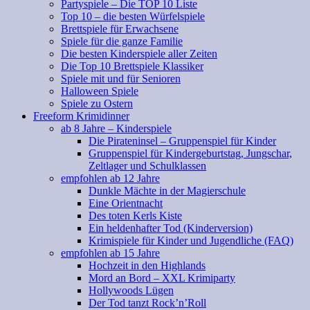
Partyspiele – Die TOP 10 Liste
Top 10 – die besten Würfelspiele
Brettspiele für Erwachsene
Spiele für die ganze Familie
Die besten Kinderspiele aller Zeiten
Die Top 10 Brettspiele Klassiker
Spiele mit und für Senioren
Halloween Spiele
Spiele zu Ostern
Freeform Krimidinner
ab 8 Jahre – Kinderspiele
Die Pirateninsel – Gruppenspiel für Kinder
Gruppenspiel für Kindergeburtstag, Jungschar,
Zeltlager und Schulklassen
empfohlen ab 12 Jahre
Dunkle Mächte in der Magierschule
Eine Orientnacht
Des toten Kerls Kiste
Ein heldenhafter Tod (Kinderversion)
Krimispiele für Kinder und Jugendliche (FAQ)
empfohlen ab 15 Jahre
Hochzeit in den Highlands
Mord an Bord – XXL Krimiparty
Hollywoods Lügen
Der Tod tanzt Rock’n’Roll