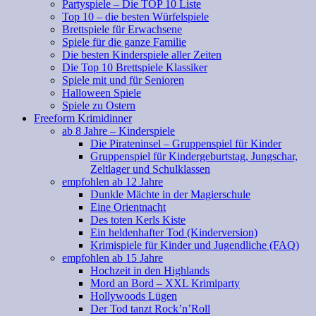
Partyspiele – Die TOP 10 Liste
Top 10 – die besten Würfelspiele
Brettspiele für Erwachsene
Spiele für die ganze Familie
Die besten Kinderspiele aller Zeiten
Die Top 10 Brettspiele Klassiker
Spiele mit und für Senioren
Halloween Spiele
Spiele zu Ostern
Freeform Krimidinner
ab 8 Jahre – Kinderspiele
Die Pirateninsel – Gruppenspiel für Kinder
Gruppenspiel für Kindergeburtstag, Jungschar,
Zeltlager und Schulklassen
empfohlen ab 12 Jahre
Dunkle Mächte in der Magierschule
Eine Orientnacht
Des toten Kerls Kiste
Ein heldenhafter Tod (Kinderversion)
Krimispiele für Kinder und Jugendliche (FAQ)
empfohlen ab 15 Jahre
Hochzeit in den Highlands
Mord an Bord – XXL Krimiparty
Hollywoods Lügen
Der Tod tanzt Rock’n’Roll