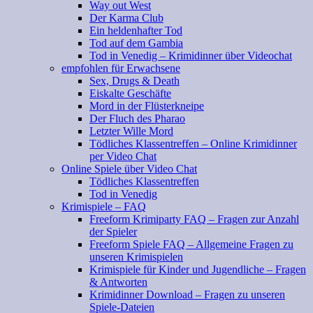
Way out West
Der Karma Club
Ein heldenhafter Tod
Tod auf dem Gambia
Tod in Venedig – Krimidinner über Videochat
empfohlen für Erwachsene
Sex, Drugs & Death
Eiskalte Geschäfte
Mord in der Flüsterkneipe
Der Fluch des Pharao
Letzter Wille Mord
Tödliches Klassentreffen – Online Krimidinner
per Video Chat
Online Spiele über Video Chat
Tödliches Klassentreffen
Tod in Venedig
Krimispiele – FAQ
Freeform Krimiparty FAQ – Fragen zur Anzahl
der Spieler
Freeform Spiele FAQ – Allgemeine Fragen zu
unseren Krimispielen
Krimispiele für Kinder und Jugendliche – Fragen
& Antworten
Krimidinner Download – Fragen zu unseren
Spiele-Dateien